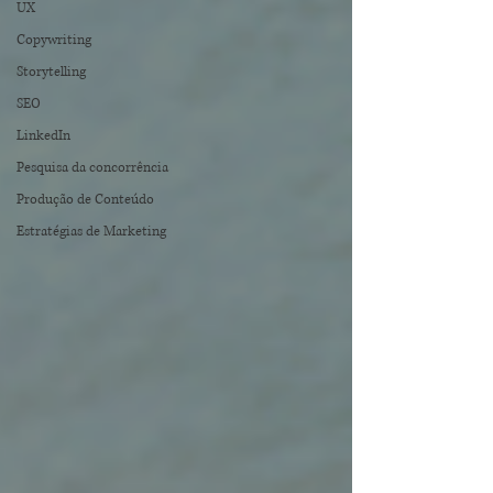
UX
Copywriting
Storytelling
SEO
LinkedIn
Pesquisa da concorrência
Produção de Conteúdo
Estratégias de Marketing