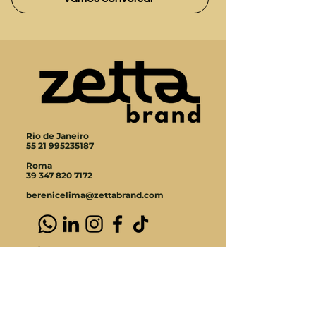
Rio de Janeiro
55 21 995235187
Roma
39 347 820 7172
berenicelima@zettabrand.com
Assine Content Code e receba
em primeira mão.
Nome