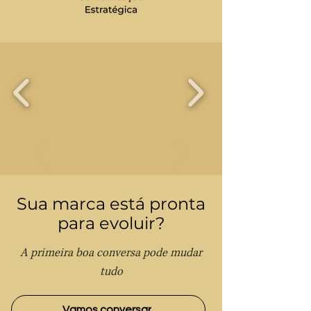
Capacitamos marcas a
alcançar seu potencial
máximo por meio de
identidade visual
consistente, experiência
digital sólida e conteúdo
estratégico orientado a
Sua marca está pronta
posicionamento e
autoridade.
para evoluir?
A primeira boa conversa pode mudar
tudo
Vamos conversar