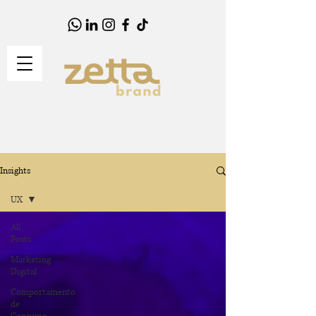
Insights
UX
All
Posts
Marketing
Digital
Comportamento
de