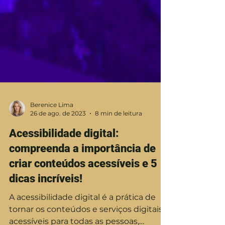
Berenice Lima
26 de ago. de 2023
8 min de leitura
Acessibilidade digital:
compreenda a importância de
criar conteúdos acessíveis e 5
dicas incríveis!
A acessibilidade digital é a prática de