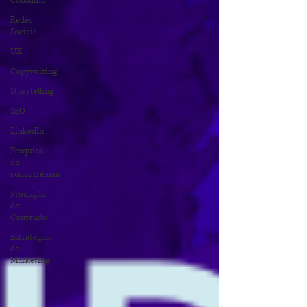
Consumo
Redes
Sociais
UX
Copywriting
Storytelling
SEO
LinkedIn
Pesquisa
da
concorrência
Produção
de
Conteúdo
Estratégias
de
Marketing