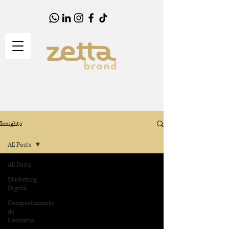
Insights
All Posts
All Posts
Marketing
Digital
Comportamento
de
Consumo