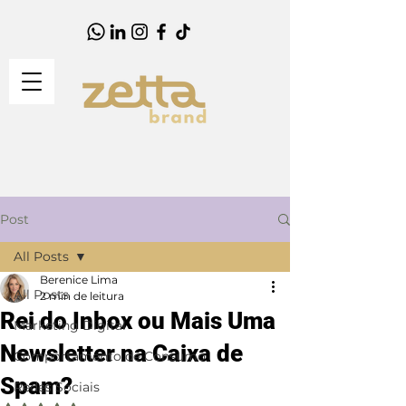
Post
All Posts
Berenice Lima
All Posts
2 min de leitura
Rei do Inbox ou Mais Uma
Marketing Digital
Newsletter na Caixa de
Comportamento de Consumo
Spam?
Redes Sociais