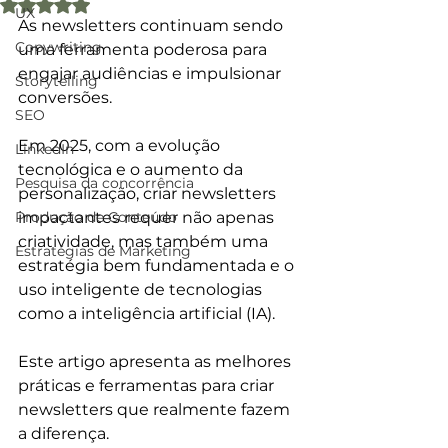
Avaliado com NaN de 5 estrelas.
UX
As newsletters continuam sendo 
Copywriting
uma ferramenta poderosa para 
engajar audiências e impulsionar 
Storytelling
conversões. 
SEO
Em 2025, com a evolução 
LinkedIn
tecnológica e o aumento da 
Pesquisa da concorrência
personalização, criar newsletters 
Produção de Conteúdo
impactantes requer não apenas 
criatividade, mas também uma 
Estratégias de Marketing
estratégia bem fundamentada
 e o 
uso inteligente de tecnologias 
como a inteligência artificial (IA).
Este artigo apresenta as melhores 
práticas e ferramentas para criar 
newsletters que realmente fazem 
a diferença.